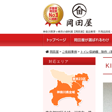
神奈川県茅ヶ崎市の便利屋【岡田屋】遺品整理・不用品回収・ゴミ
岡田屋
>
ご依頼事例
>
トイレ収納棚 制作（
対応エリア
K