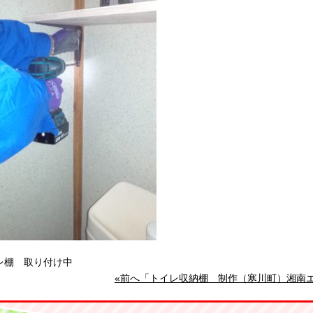
レ棚 取り付け中
«前へ「トイレ収納棚 制作（寒川町）湘南