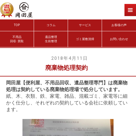
TOP
コラム
サービス
お客様の声
不用品
遺品整理
ゴミ屋敷清掃
お問い合わせ
回収･買取
生前整理
2018年4月11日
廃棄物処理契約
岡田屋【便利屋、不用品回収、遺品整理専門】は廃棄物
処理は契約している廃棄物処理場で処分しています。
紙、木、衣類、鉄、家電、雑品、混載ゴミ、家電等に細
かく仕分し、それぞれの契約している会社に依頼してい
ます。