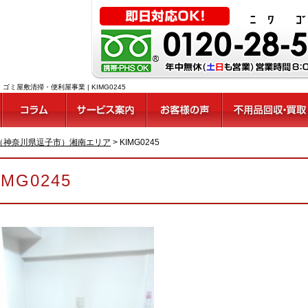
屋敷清掃・便利屋事業 | KIMG0245
（神奈川県逗子市）湘南エリア
>
KIMG0245
IMG0245