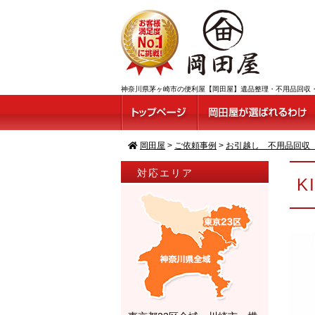
神奈川県茅ヶ崎市の便利屋【岡田屋】遺品整理・不用品回収・ゴミ
岡田屋
>
ご依頼事例
>
お引越し 不用品回収
対応エリア
K