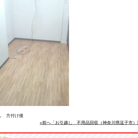
し 方付け後
«前へ「お引越し 不用品回収（神奈川県逗子市）