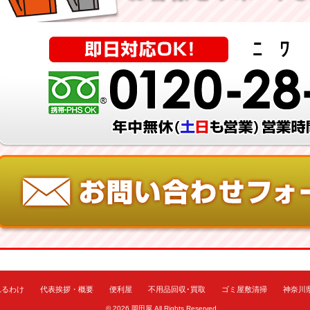
れるわけ
代表挨拶・概要
便利屋
不用品回収･買取
ゴミ屋敷清掃
神奈川
© 2026
岡田屋
All Rights Reserved.