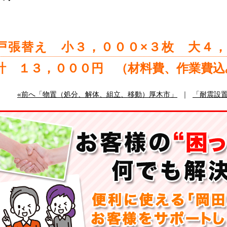
戸張替え 小３，０００×３枚 大４
計 １３，０００円 （材料費、作業費込
«前へ「物置（処分、解体、組立、移動）厚木市」
｜
「耐震設