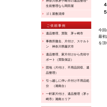
神奈川県茅ケ崎市の遺品整理･
４
生前整理なら岡田屋
５
ゴミ屋敷清掃
ご依頼事例
今回
遺品整理、買取 茅ヶ崎市
最初
事務所撤去、片付け、スケルト
を頂
ン 神奈川県藤沢市
遺品整理、家片付けから売却サ
ポート（買取保証）
団地（片付け、不用品回収、遺
品整理）
引っ越しに伴い片付け不用品処
分 （湘南台）
一軒家片付け、遺品整理（茅ヶ
崎市）湘南エリア