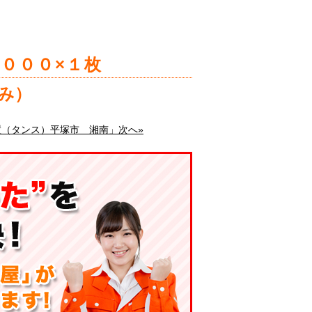
，０００×１枚
み）
置（タンス）平塚市 湘南」次へ»