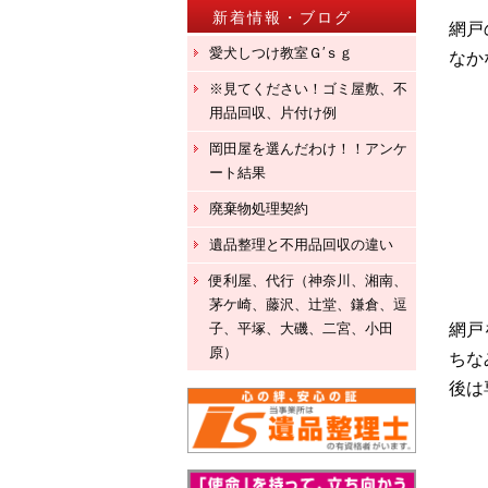
新着情報・ブログ
網戸
愛犬しつけ教室Ｇ′ｓｇ
なか
※見てください！ゴミ屋敷、不
用品回収、片付け例
岡田屋を選んだわけ！！アンケ
ート結果
廃棄物処理契約
遺品整理と不用品回収の違い
便利屋、代行（神奈川、湘南、
茅ケ崎、藤沢、辻堂、鎌倉、逗
子、平塚、大磯、二宮、小田
網戸
原）
ちな
後は