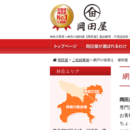
神奈川県茅ヶ崎市の便利屋【岡田屋】遺品整理・不用品回収・
岡田屋
>
ご依頼事例
>
網戸の張替え 便利屋
対応エリア
岡田
専門
お客
ちょ