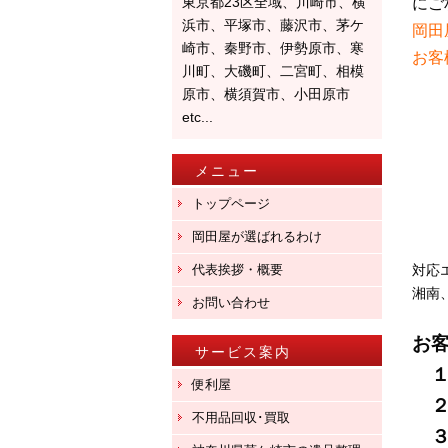
東京都23区全域、川崎市、横
にご
浜市、平塚市、藤沢市、茅ケ
岡田
崎市、秦野市、伊勢原市、寒
お客
川町、大磯町、二宮町、相模
原市、横須賀市、小田原市
etc...
メニュー
トップページ
岡田屋が選ばれるわけ
代表挨拶・概要
対応
湘南
お問い合わせ
お
サービス案内
１
便利屋
２
不用品回収･買取
３