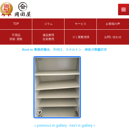
TOP
コラム
サービス
お客様の声
不用品
遺品整理
ゴミ屋敷清掃
お問い合わせ
回収･買取
生前整理
Back to 事務所撤去、片付け、スケルトン 神奈川県藤沢市
« previous in gallery
next in gallery »