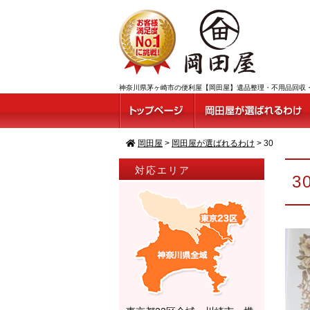
神奈川県茅ヶ崎市の便利屋【岡田屋】遺品整理・不用品回収・ゴ
岡田屋
>
岡田屋が選ばれるわけ
>
30
対応エリア
3