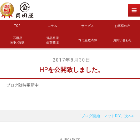
TOP
コラム
サービス
お客様の声
不用品
遺品整理
ゴミ屋敷清掃
お問い合わせ
回収･買取
生前整理
2017年8月30日
HPを公開致しました。
ブログ随時更新中
「ブログ開始 マットDIY」次へ»
Back to top