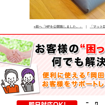
«前へ「HPを公開致しました。」
｜
「マットD