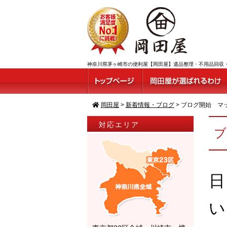
神奈川県茅ヶ崎市の便利屋【岡田屋】遺品整理・不用品回収・ゴ
岡田屋
>
新着情報・ブログ
>
ブログ開始 マッ
対応エリア
ブ
日
い