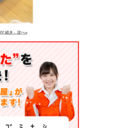
IY 続き」次へ»