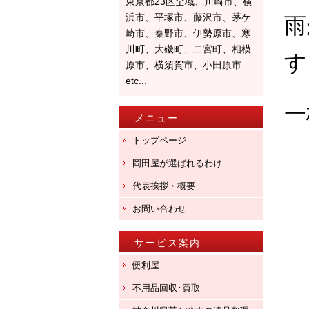
東京都23区全域、川崎市、横
浜市、平塚市、藤沢市、茅ケ
雨
崎市、秦野市、伊勢原市、寒
川町、大磯町、二宮町、相模
す
原市、横須賀市、小田原市
etc...
一
メニュー
トップページ
岡田屋が選ばれるわけ
代表挨拶・概要
お問い合わせ
サービス案内
便利屋
不用品回収･買取