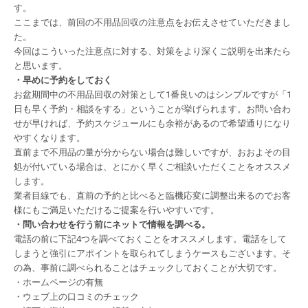
す。
ここまでは、前回の不用品回収の注意点をお伝えさせていただきまし
た。
今回はこういった注意点に対する、対策をより深くご説明を出来たら
と思います。
・早めに予約をしておく
お盆期間中の不用品回収の対策として
1
番良いのはシンプルですが「
1
日も早く予約・相談をする」ということが挙げられます。お問い合わ
せが早ければ、予約スケジュールにも余裕があるので希望通りになり
やすくなります。
直前まで不用品の量が分からない場合は難しいですが、おおよその目
処が付いている場合は、とにかく早くご相談いただくことをオススメ
します。
業者目線でも、直前の予約と比べると臨機応変に調整出来るのでお客
様にもご満足いただけるご提案を行いやすいです。
・問い合わせを行う前にネットで情報を調べる。
電話の前に下記
4
つを調べておくことをオススメします。電話をして
しまうと強引にアポイントを取られてしまうケースもございます。そ
の為、事前に調べられることはチェックしておくことが大切です。
・ホームページの有無
・ウェブ上の口コミのチェック