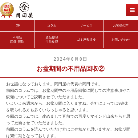
TOP
コラム
サービス
お客様の声
不用品
遺品整理
ゴミ屋敷清掃
お問い合わせ
回収･買取
生前整理
2024年8月8日
お盆期間の不用品回収②
お世話になっております。岡田屋の代表の岡田です。
前回のコラムでは、お盆期間中の不用品回収に関しての注意事項やご
依頼についてご説明させていただきました。
いよいよ来週末から、お盆期間に入りますね。会社によっては9連休
を取られる方も多くいらっしゃると思います。
今回のコラムでは、改めまして直前での再度リマインド出来たらと思
って更新させていただきました。
前回のコラムを読んでいただけ方はご存知かと思いますが、お盆期間
は繁忙期となっております。