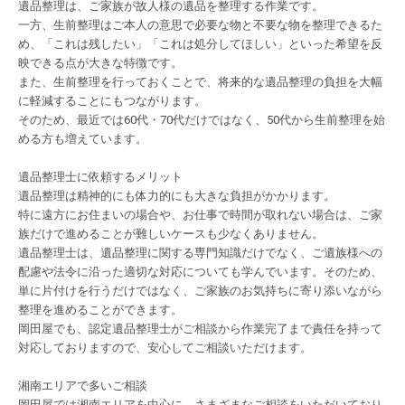
遺品整理は、ご家族が故人様の遺品を整理する作業です。
一方、生前整理はご本人の意思で必要な物と不要な物を整理できるた
め、「これは残したい」「これは処分してほしい」といった希望を反
映できる点が大きな特徴です。
また、生前整理を行っておくことで、将来的な遺品整理の負担を大幅
に軽減することにもつながります。
そのため、最近では
60
代・
70
代だけではなく、
50
代から生前整理を始
める方も増えています。
遺品整理士に依頼するメリット
遺品整理は精神的にも体力的にも大きな負担がかかります。
特に遠方にお住まいの場合や、お仕事で時間が取れない場合は、ご家
族だけで進めることが難しいケースも少なくありません。
遺品整理士は、遺品整理に関する専門知識だけでなく、ご遺族様への
配慮や法令に沿った適切な対応についても学んでいます。そのため、
単に片付けを行うだけではなく、ご家族のお気持ちに寄り添いながら
整理を進めることができます。
岡田屋でも、認定遺品整理士がご相談から作業完了まで責任を持って
対応しておりますので、安心してご相談いただけます。
湘南エリアで多いご相談
岡田屋では湘南エリアを中心に、さまざまなご相談をいただいており