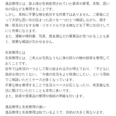
遺品整理とは、故人様が生前使用されていた家具や家電、衣類、思い
出の品などを整理することです。
しかし、単純に不要な物を処分する作業ではありません。ご家族にと
って大切な思い出が詰まった品々を一つひとつ確認しながら、残す
物・形見分けをする物・リサイクルできる物などを丁寧に仕分けして
いく作業になります。
また、通帳や権利書、写真、貴金属などの重要品が見つかることも多
く、慎重な確認が欠かせません。
生前整理とは
生前整理とは、ご本人が元気なうちに身の回りの物や財産を整理して
おくことです。
近年では終活の一つとして取り組まれる方が増えており、「子どもに
負担を掛けたくない」「今後の生活をより快適にしたい」という理由
でご相談いただくケースが多くなっています。
不要な物を整理することで生活スペースが広くなったり、有意義な生
活に繋げていただくことも非常に多いです。
また、財産や貴重品の整理や相続の準備を行います。
遺品整理と生前整理の違い
遺品整理と生前整理は似ているようで、目的が大きく異なります。