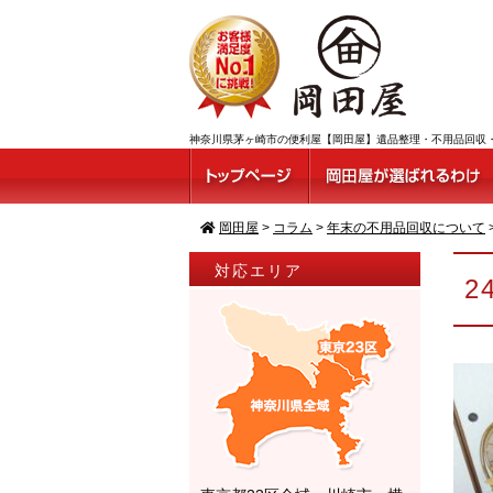
神奈川県茅ヶ崎市の便利屋【岡田屋】遺品整理・不用品回収・ゴミ屋
岡田屋
>
コラム
>
年末の不用品回収について
対応エリア
2