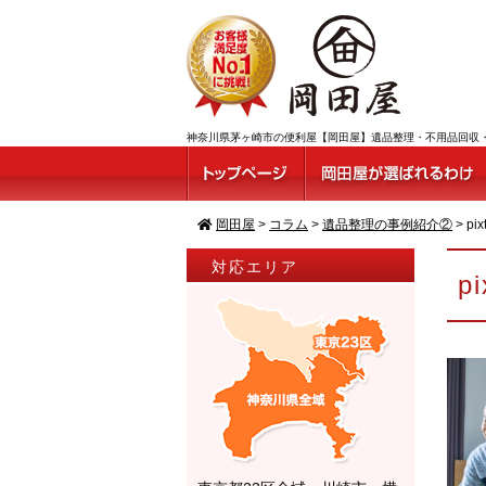
神奈川県茅ヶ崎市の便利屋【岡田屋】遺品整理・不用品回収・ゴミ屋敷
岡田屋
>
コラム
>
遺品整理の事例紹介②
>
pi
対応エリア
p