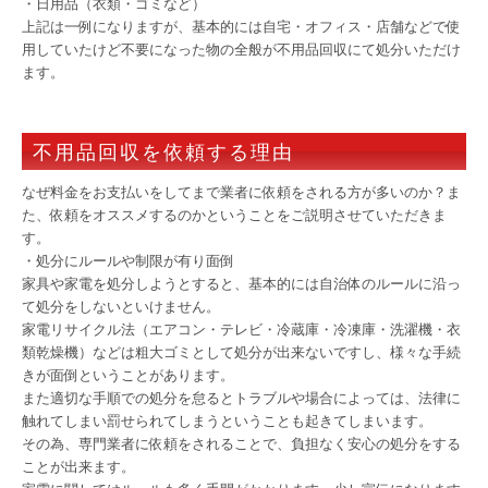
・日用品（衣類・ゴミなど）
上記は一例になりますが、基本的には自宅・オフィス・店舗などで使
用していたけど不要になった物の全般が不用品回収にて処分いただけ
ます。
不用品回収を依頼する理由
なぜ料金をお支払いをしてまで業者に依頼をされる方が多いのか？ま
た、依頼をオススメするのかということをご説明させていただきま
す。
・処分にルールや制限が有り面倒
家具や家電を処分しようとすると、基本的には自治体のルールに沿っ
て処分をしないといけません。
家電リサイクル法（エアコン・テレビ・冷蔵庫・冷凍庫・洗濯機・衣
類乾燥機）などは粗大ゴミとして処分が出来ないですし、様々な手続
きが面倒ということがあります。
また適切な手順での処分を怠るとトラブルや場合によっては、法律に
触れてしまい罰せられてしまうということも起きてしまいます。
その為、専門業者に依頼をされることで、負担なく安心の処分をする
ことが出来ます。