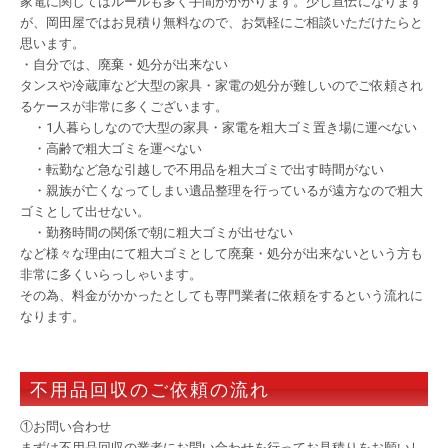
家電に関してはルールも多く手間がかかります。少し宣伝になります
が、岡田屋ではお見積り無料なので、お気軽にご相談いただけたらと
思います。
・自分では、廃棄・処分が出来ない
タンスや冷蔵庫など大型の家具・家電の処分が難しいのでご依頼され
るケースが非常に多くございます。
・1人暮らしなので大型の家具・家電を粗大ゴミ置き場に運べない
・高齢で粗大ゴミを運べない
・転勤など急な引越しで不用品を粗大ゴミで出す時間がない
・親族が亡くなってしまい遺品整理を行っているが遠方なので粗大
ゴミとして出せない。
・勤務時間の関係で朝に粗大ゴミが出せない
など様々な理由にて粗大ゴミとして廃棄・処分が出来ないという方も
非常に多くいらっしゃいます。
その為、料金がかかったとしても専門業者に依頼をするという流れに
なります。
不用品回収のご依頼の流れ
①お問い合わせ
まずは不用品回収の業者にお問い合わせを行ってお見積りをお願いし