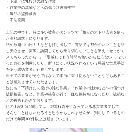
・下請けに丸投げの雑な作業
・作業中の建物などへの傷つけ破損被害
・遺品の盗難被害
・不法投棄
上記の中でも、特に多い被害がダントツで「格安のオトリ広告を使っ
た高額請求」になります。
詰め放題〇〇円！！などを打ち出して、電話では都合のいいことを話
し安心させ、実際に訪問してから乗り切らないことを伝え「せっかく
来てもらったから…」「引越しでもう時間も無いから仕方ない…」とい
った良心を利用したり、断りにくい状況を作るという悪質な営業手法
を使う悪徳業者が存在しています。
※全ての業者がそうではなくて本当に乗り切らないことなどもあるこ
とは補足させていただきます。
他にも「下請けに丸投げの雑な作業」「作業中の建物などへの傷つけ
破損被害」など、作業や接客が雑で、嫌な気持ちになったり、破損な
どの被害も起きております。
他の上記2つに関しては、犯罪行為を行なっている悪質業者でして、
そんなことはないだろうと思うかもしれませんが、判明しているもの
だけで年間100件以上は起きています。