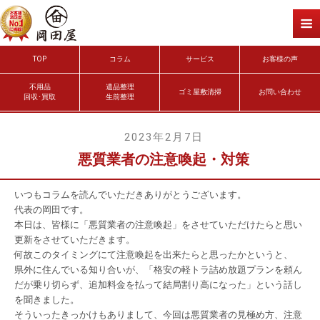
TOP
コラム
サービス
お客様の声
不用品
遺品整理
ゴミ屋敷清掃
お問い合わせ
回収･買取
生前整理
2023年2月7日
悪質業者の注意喚起・対策
いつもコラムを読んでいただきありがとうございます。
代表の岡田です。
本日は、皆様に「悪質業者の注意喚起」をさせていただけたらと思い
更新をさせていただきます。
何故このタイミングにて注意喚起を出来たらと思ったかというと、
県外に住んでいる知り合いが、「格安の軽トラ詰め放題プランを頼ん
だが乗り切らず、追加料金を払って結局割り高になった」という話し
を聞きました。
そういったきっかけもありまして、今回は悪質業者の見極め方、注意